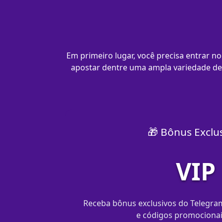
Em primeiro lugar, você precisa entrar n
apostar dentre uma ampla variedade de 
🎁 Bônus Exclu
VIP
Receba bônus exclusivos do Telegra
e códigos promocionai