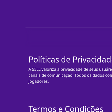
Políticas de Privacida
A 55LL valoriza a privacidade de seus usuá
canais de comunicação. Todos os dados cole
jogadores.
Termos e Condições