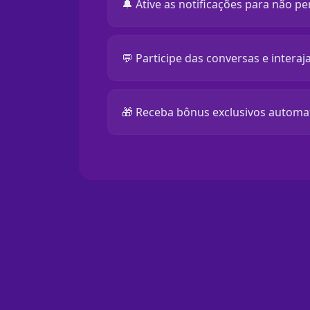
🔔 Ative as notificações para não p
💬 Participe das conversas e interaj
🎁 Receba bônus exclusivos autom