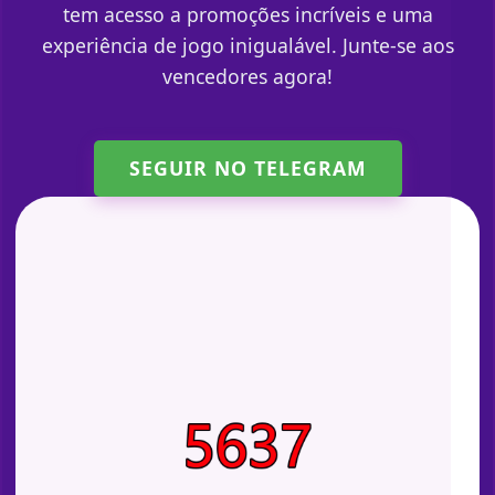
tem acesso a promoções incríveis e uma
experiência de jogo inigualável. Junte-se aos
vencedores agora!
SEGUIR NO TELEGRAM