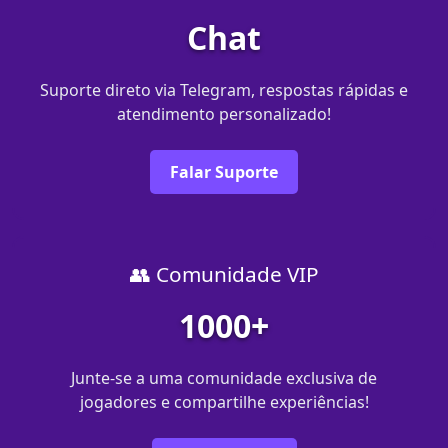
Chat
Suporte direto via Telegram, respostas rápidas e
atendimento personalizado!
Falar Suporte
👥 Comunidade VIP
1000+
Junte-se a uma comunidade exclusiva de
jogadores e compartilhe experiências!