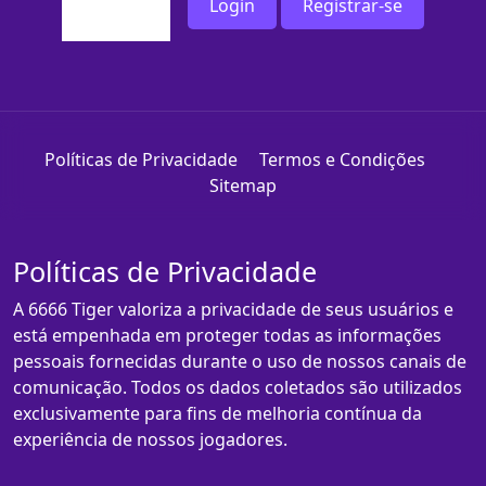
Login
Registrar-se
Políticas de Privacidade
Termos e Condições
Sitemap
Políticas de Privacidade
A 6666 Tiger valoriza a privacidade de seus usuários e
está empenhada em proteger todas as informações
pessoais fornecidas durante o uso de nossos canais de
comunicação. Todos os dados coletados são utilizados
exclusivamente para fins de melhoria contínua da
experiência de nossos jogadores.