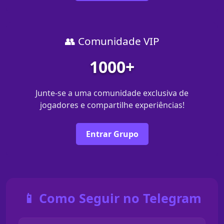
👥 Comunidade VIP
1000+
Junte-se a uma comunidade exclusiva de
jogadores e compartilhe experiências!
Entrar Grupo
📱 Como Seguir no Telegram