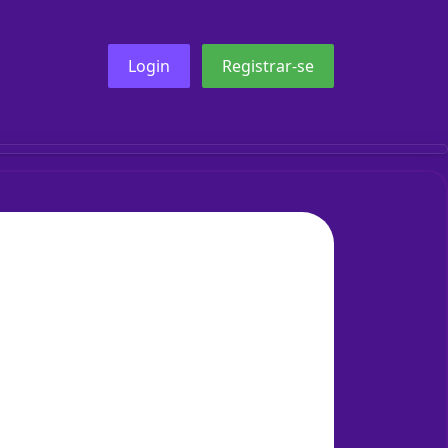
Login
Registrar-se