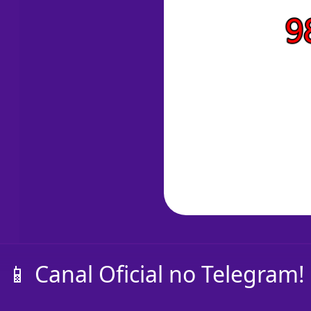
📱 Canal Oficial no Telegram!