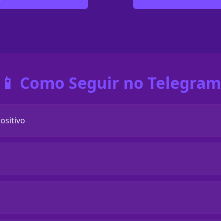
📱 Como Seguir no Telegram
ositivo