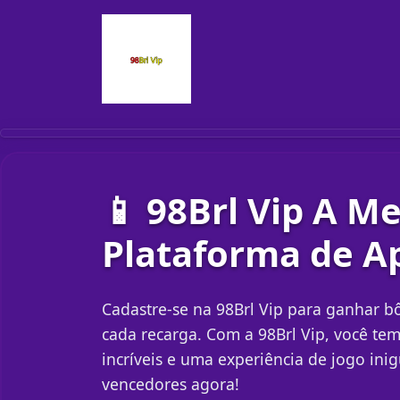
📱 98Brl Vip A M
Plataforma de A
Cadastre-se na 98Brl Vip para ganhar b
cada recarga. Com a 98Brl Vip, você te
incríveis e uma experiência de jogo inig
vencedores agora!