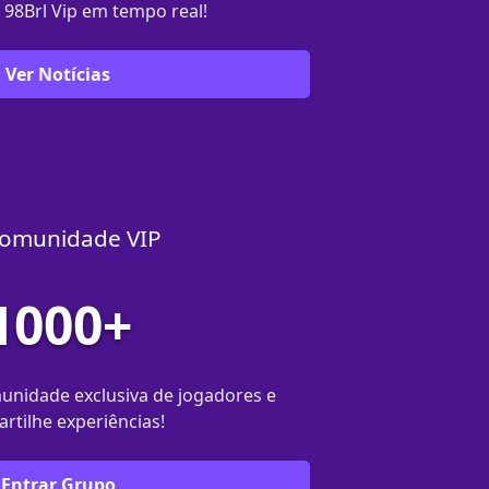
 98Brl Vip em tempo real!
Ver Notícias
Comunidade VIP
1000+
unidade exclusiva de jogadores e
rtilhe experiências!
Entrar Grupo