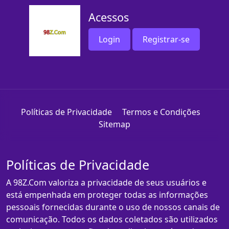
Acessos
Login
Registrar-se
Políticas de Privacidade
Termos e Condições
Sitemap
Políticas de Privacidade
A 98Z.Com valoriza a privacidade de seus usuários e
está empenhada em proteger todas as informações
pessoais fornecidas durante o uso de nossos canais de
comunicação. Todos os dados coletados são utilizados