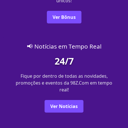
únicos!
Ver Bônus
📢 Notícias em Tempo Real
24/7
Fique por dentro de todas as novidades,
promoções e eventos da 98Z.Com em tempo
real!
Ver Notícias