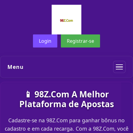
Login
Registrar-se
Menu
📱 98Z.Com A Melhor
Plataforma de Apostas
Cadastre-se na 98Z.Com para ganhar bônus no
cadastro e em cada recarga. Com a 98Z.Com, você