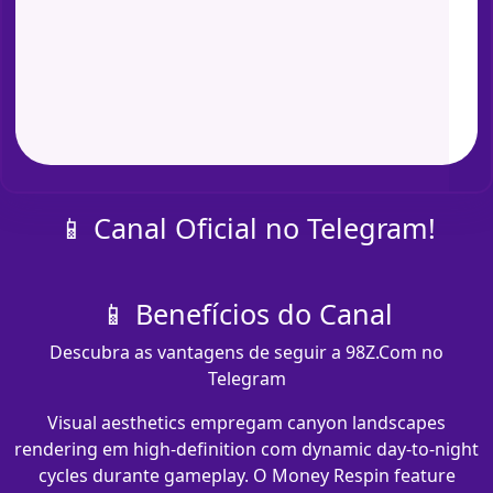
📱 Canal Oficial no Telegram!
📱 Benefícios do Canal
Descubra as vantagens de seguir a 98Z.Com no
Telegram
Visual aesthetics empregam canyon landscapes
rendering em high-definition com dynamic day-to-night
cycles durante gameplay. O Money Respin feature